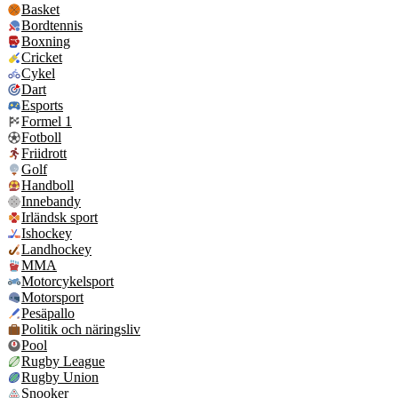
Basket
Bordtennis
Boxning
Cricket
Cykel
Dart
Esports
Formel 1
Fotboll
Friidrott
Golf
Handboll
Innebandy
Irländsk sport
Ishockey
Landhockey
MMA
Motorcykelsport
Motorsport
Pesäpallo
Politik och näringsliv
Pool
Rugby League
Rugby Union
Snooker