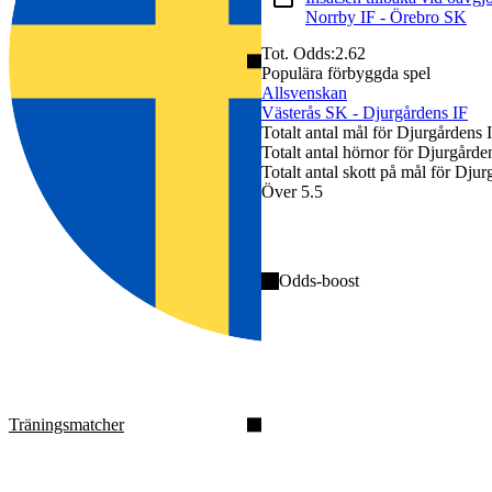
Norrby IF - Örebro SK
Tot. Odds:
2.62
Populära förbyggda spel
Allsvenskan
Västerås SK - Djurgårdens IF
Totalt antal mål för Djurgårdens 
Totalt antal hörnor för Djurgårde
Totalt antal skott på mål för Djur
Över 5.5
Matchresultat: Djurgårdens IF
Odds-boost
Båda lagen gör mål: Ja
Målgörare i matchen: K. Lien
Träningsmatcher
Matchresultat: Djurgårdens IF
Målgörare i matchen: K. Lien
Totalt antal hörnor: Över 10.5