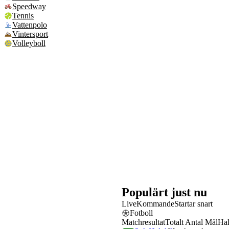
Speedway
Tennis
Vattenpolo
Vintersport
Volleyboll
Populärt just nu
Live
Kommande
Startar snart
Fotboll
Matchresultat
Totalt Antal Mål
Hal