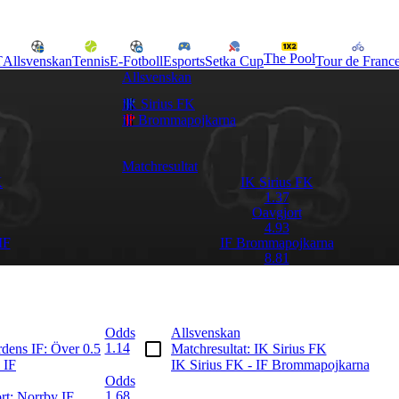
The Pool
T
Allsvenskan
Tennis
E-Fotboll
Esports
Setka Cup
Tour de Franc
Allsvenskan
IK Sirius FK
IF Brommapojkarna
Matchresultat
K
IK Sirius FK
1.37
Oavgjort
4.93
IF
IF Brommapojkarna
8.81
Odds
Allsvenskan
1.14
rdens IF: Över 0.5
Matchresultat: IK Sirius FK
 IF
IK Sirius FK - IF Brommapojkarna
Odds
1.68
ort: Norrby IF