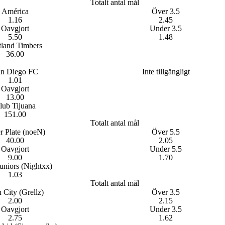
Totalt antal mål
América
Över 3.5
1.16
2.45
Oavgjort
Under 3.5
5.50
1.48
tland Timbers
36.00
n Diego FC
Inte tillgängligt
1.01
Oavgjort
13.00
lub Tijuana
151.00
Totalt antal mål
r Plate (noeN)
Över 5.5
40.00
2.05
Oavgjort
Under 5.5
9.00
1.70
uniors (Nightxx)
1.03
Totalt antal mål
 City (Grellz)
Över 3.5
2.00
2.15
Oavgjort
Under 3.5
2.75
1.62