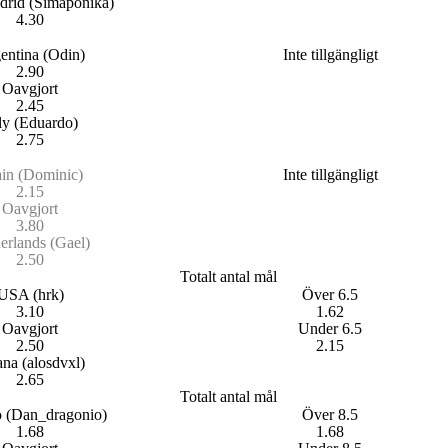
drid (Simaponika)
4.30
in spel
entina (Odin)
Inte tillgängligt
2.90
Oavgjort
2.45
aly (Eduardo)
2.75
in spel
in (Dominic)
Inte tillgängligt
2.15
Oavgjort
3.80
erlands (Gael)
2.50
 min spel
Totalt antal mål
USA (hrk)
Över 6.5
3.10
1.62
Oavgjort
Under 6.5
2.50
2.15
na (alosdvxl)
2.65
 min spel
Totalt antal mål
 (Dan_dragonio)
Över 8.5
1.68
1.68