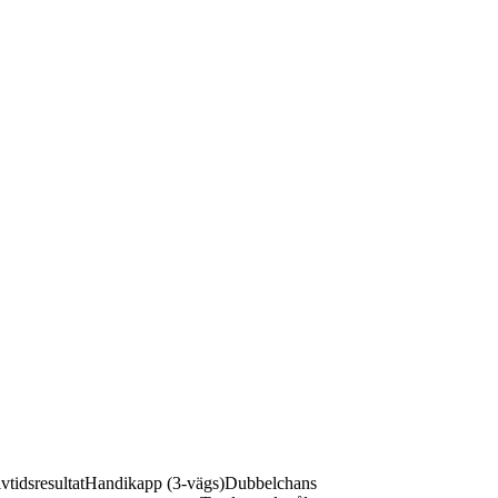
vtidsresultat
Handikapp (3-vägs)
Dubbelchans