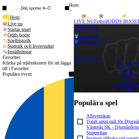
Hem
Dölj sporter A–Ö
>
Hem
LIVE NU
Fotboll
ODDS BOOS
Live nu
Allsvenskan
Startar snart
Odds boost
Västerås SK
Spelhistorik
Djurgårdens IF
Statistik och liveresultat
Inställningar
Favoriter
Matchresultat
Klicka på stjärnikonen för att lägga
Västerås S
till i Favoriter
3.93
Populära event
Oavgjort
3.93
Djurgårdens 
1.86
Populära spel
Allsvenskan
Totalt antal mål för Djurgå
Västerås SK - Djurgårdens
Superettan
Insatsen tillbaka vid oavgj