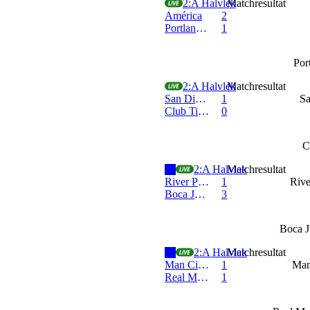
CONCACAF Leagues Cup
2:a Halvlek
Matchresultat
América
2
Portland Timbers
1
Por
CONCACAF Leagues Cup
2:a Halvlek
Matchresultat
San Diego FC
1
Sa
Club Tijuana
0
C
eFootball Battle - 8 min spel
2:a Halvlek
Matchresultat
River Plate (noeN)
1
Rive
Boca Juniors (Nightxx)
3
Boca J
eFootball Battle - 8 min spel
2:a Halvlek
Matchresultat
Man City (Grellz)
1
Man
Real Madrid (Simaponika)
1