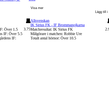
Visa mer
Lägg till 
Superettan
Allsvenskan
IK Sirius FK - IF Brommapojkarna
3.75
2.
IF: Över 1.5
Matchresultat: IK Sirius FK
ns IF: Över 5.5
Målgörare i matchen: Robbie Ure
gårdens IF:
Totalt antal hörnor: Över 10.5
4.16
3.
Matchresultat: IK Sirius FK
Totalt antal mål: Över 3.5
Målgörare i matchen: Jesper Uneken
4.87
3.
Matchresultat: IK Sirius FK
Båda lagen gör mål: Ja
Målgörare i matchen: Jesper Uneken