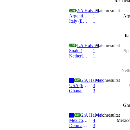
Real Ma
eFootball Adriatic League - 10 m
2:a Halvlek
Matchresultat
Argentina (Odin)
1
Arg
Italy (Eduardo)
1
It
eFootball Adriatic League - 10 m
1:a Halvlek
Matchresultat
Spain (Dominic)
1
Spa
Netherlands (Gael)
1
Neth
eFootball Battle - Volta League 6
2:a Halvlek
Matchresultat
USA (hrk)
3
Ghana (alosdvxl)
3
Gha
eFootball Battle - Volta League 6
2:a Halvlek
Matchresultat
Mexico (Dan_dragonio)
4
Mexico
Denmark (vladl3n)
3