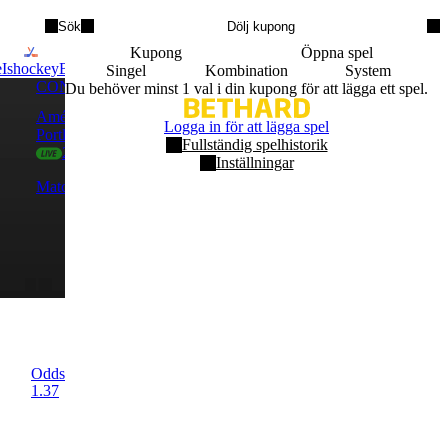
Sök
Dölj kupong
Kupong
Öppna spel
e
Ishockey
Basket
Volleyball
Handboll
Dart
Baseboll
Boxning
MMA
Cricke
Singel
Kombination
System
CONCACAF Leagues Cup
CONCACA
Du behöver minst 1 val i din kupong för att lägga ett spel.
América
2
San Dieg
Logga in för att lägga spel
Portland Timbers
1
Club Tiju
Fullständig spelhistorik
2:a Halvlek
2:a H
Inställningar
Matchresultat
Matchresu
América
1.16
Oavgjort
5.50
Portland Timbers
36.00
Odds
1.37